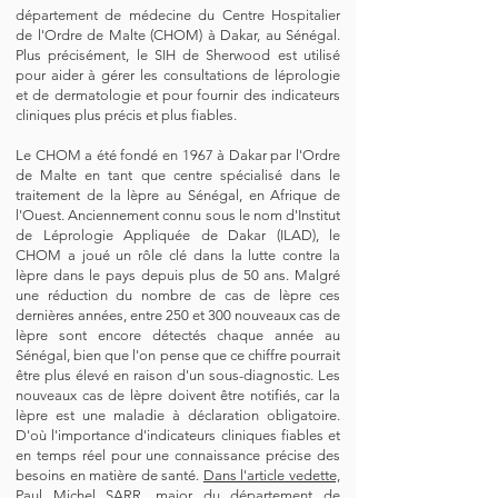
département de médecine du Centre Hospitalier
de l'Ordre de Malte (CHOM) à Dakar, au Sénégal.
Plus précisément, le SIH de Sherwood est utilisé
pour aider à gérer les consultations de léprologie
et de dermatologie et pour fournir des indicateurs
cliniques plus précis et plus fiables.
Le CHOM a été fondé en 1967 à Dakar par l'Ordre
de Malte en tant que centre spécialisé dans le
traitement de la lèpre au Sénégal, en Afrique de
l'Ouest. Anciennement connu sous le nom d'Institut
de Léprologie Appliquée de Dakar (ILAD), le
CHOM a joué un rôle clé dans la lutte contre la
lèpre dans le pays depuis plus de 50 ans. Malgré
une réduction du nombre de cas de lèpre ces
dernières années, entre 250 et 300 nouveaux cas de
lèpre sont encore détectés chaque année au
Sénégal, bien que l'on pense que ce chiffre pourrait
être plus élevé en raison d'un sous-diagnostic. Les
nouveaux cas de lèpre doivent être notifiés, car la
lèpre est une maladie à déclaration obligatoire.
D'où l'importance d'indicateurs cliniques fiables et
en temps réel pour une connaissance précise des
besoins en matière de santé.
Dans l'article vedette,
Paul Michel SARR, major du département de